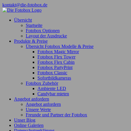
Zum
kontakt@die-fotobox.de
Inhalt
Facebook
springen
Übersicht
Startseite
Fotobox Optionen
Layout der Ausdrucke
Produkte & Preise
Übersicht Fotobox Modelle & Preise
Fotobox Magic Mirror
Fotobox Flex Tower
Fotobox Flex Cabin
Fotobox PartyPrint
Fotobox Classic
Sofortbildkameras
Fotobox Zubehör
Ambiente LED
Candybar mieten
Angebot anfordern
Angebot anfordern
Unsere Werte
Freunde und Partner der Fotobox
Unser Blog
Online Galerien
Datenschutzerklärung