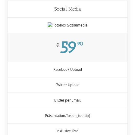
Social Media
59
90
€
Facebook Upload
Twitter Upload
Bilder per Email
Präsentation
/fusion_tooltip]
inklusive iPad