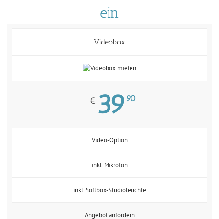
ein
Videobox
39
90
€
Video-Option
inkl. Mikrofon
inkl. Softbox-Studioleuchte
Angebot anfordern