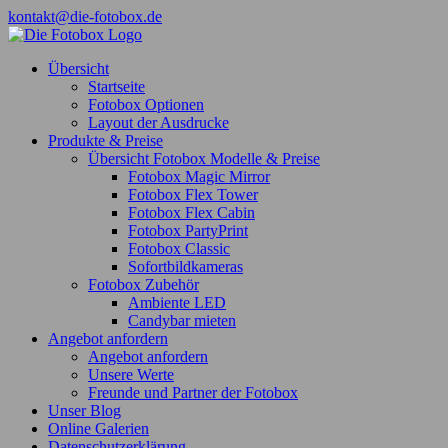
Zum
kontakt@die-fotobox.de
Inhalt
Facebook
springen
Übersicht
Startseite
Fotobox Optionen
Layout der Ausdrucke
Produkte & Preise
Übersicht Fotobox Modelle & Preise
Fotobox Magic Mirror
Fotobox Flex Tower
Fotobox Flex Cabin
Fotobox PartyPrint
Fotobox Classic
Sofortbildkameras
Fotobox Zubehör
Ambiente LED
Candybar mieten
Angebot anfordern
Angebot anfordern
Unsere Werte
Freunde und Partner der Fotobox
Unser Blog
Online Galerien
Datenschutzerklärung