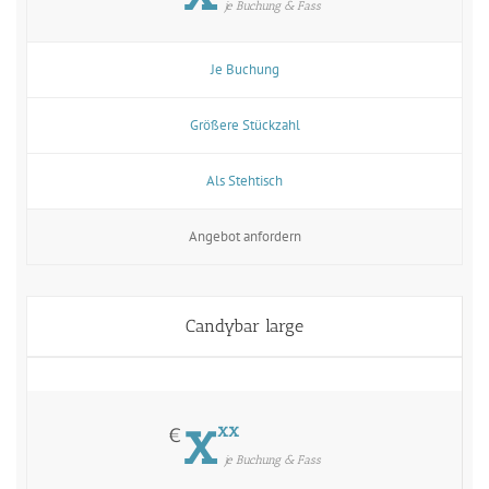
je Buchung & Fass
Je Buchung
Größere Stückzahl
Als Stehtisch
Angebot anfordern
Candybar large
x
xx
€
je Buchung & Fass