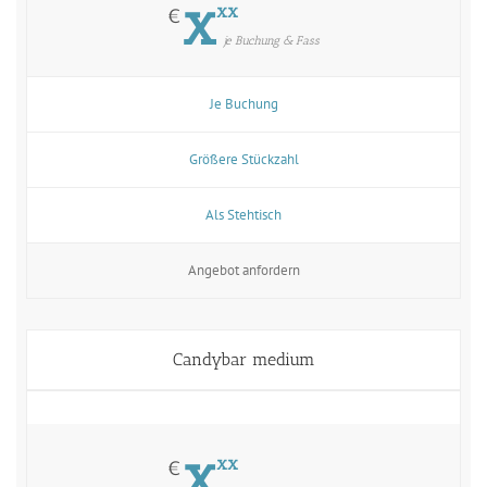
x
xx
€
je Buchung & Fass
Je Buchung
Größere Stückzahl
Als Stehtisch
Angebot anfordern
Candybar medium
x
xx
€