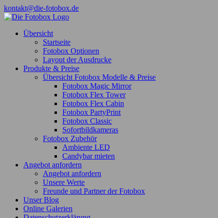
Zum
kontakt@die-fotobox.de
Inhalt
Facebook
springen
Übersicht
Startseite
Fotobox Optionen
Layout der Ausdrucke
Produkte & Preise
Übersicht Fotobox Modelle & Preise
Fotobox Magic Mirror
Fotobox Flex Tower
Fotobox Flex Cabin
Fotobox PartyPrint
Fotobox Classic
Sofortbildkameras
Fotobox Zubehör
Ambiente LED
Candybar mieten
Angebot anfordern
Angebot anfordern
Unsere Werte
Freunde und Partner der Fotobox
Unser Blog
Online Galerien
Datenschutzerklärung