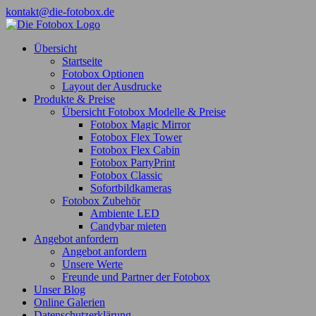
Zum
kontakt@die-fotobox.de
Inhalt
Facebook
springen
Übersicht
Startseite
Fotobox Optionen
Layout der Ausdrucke
Produkte & Preise
Übersicht Fotobox Modelle & Preise
Fotobox Magic Mirror
Fotobox Flex Tower
Fotobox Flex Cabin
Fotobox PartyPrint
Fotobox Classic
Sofortbildkameras
Fotobox Zubehör
Ambiente LED
Candybar mieten
Angebot anfordern
Angebot anfordern
Unsere Werte
Freunde und Partner der Fotobox
Unser Blog
Online Galerien
Datenschutzerklärung