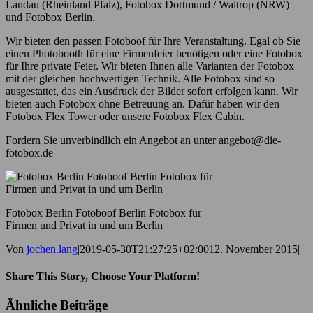
Landau (Rheinland Pfalz), Fotobox Dortmund / Waltrop (NRW)
und Fotobox Berlin.
Wir bieten den passen Fotoboof für Ihre Veranstaltung. Egal ob Sie
einen Photobooth für eine Firmenfeier benötigen oder eine Fotobox
für Ihre private Feier. Wir bieten Ihnen alle Varianten der Fotobox
mit der gleichen hochwertigen Technik. Alle Fotobox sind so
ausgestattet, das ein Ausdruck der Bilder sofort erfolgen kann. Wir
bieten auch Fotobox ohne Betreuung an. Dafür haben wir den
Fotobox Flex Tower oder unsere Fotobox Flex Cabin.
Fordern Sie unverbindlich ein Angebot an unter angebot@die-
fotobox.de
Fotobox Berlin Fotoboof Berlin Fotobox für
Firmen und Privat in und um Berlin
Von
jochen.lang
|
2019-05-30T21:27:25+02:00
12. November 2015
|
Share This Story, Choose Your Platform!
Facebook
X
E-
Ähnliche Beiträge